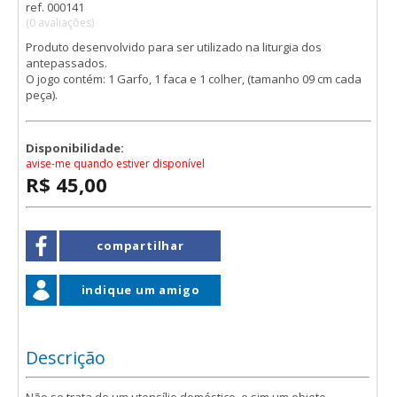
ref. 000141
(0 avaliações)
Produto desenvolvido para ser utilizado na liturgia dos
antepassados.
O jogo contém: 1 Garfo, 1 faca e 1 colher, (tamanho 09 cm cada
peça).
Disponibilidade:
avise-me quando estiver disponível
R$ 45,00
compartilhar
indique um amigo
Descrição
Não se trata de um utensílio doméstico, e sim um objeto