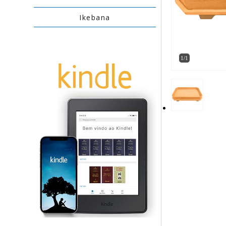
Ikebana
1/1