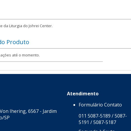
e da Liturgia do Johrei Center.
 do Produto
iações até o momento.
Atendimento
Formulário Contato
Von Ihering, 6567 - Jardim
011 5087-5189 / 5087-
lo/SP
5191 / 5087-5187