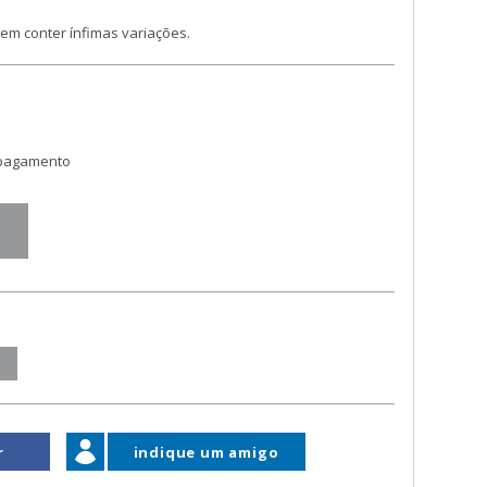
m conter ínfimas variações.
 pagamento
r
indique um amigo